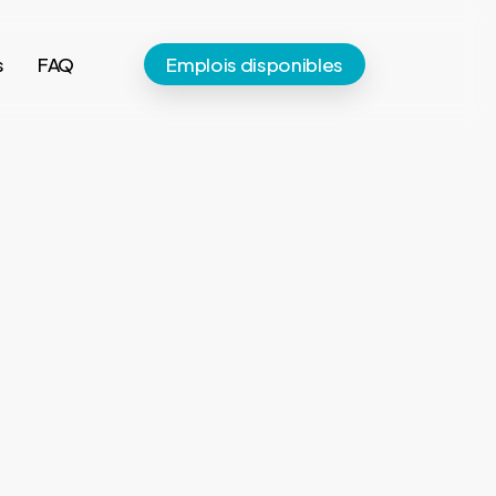
s
FAQ
E
m
p
l
o
i
s
d
i
s
p
o
n
i
b
l
e
s