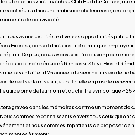
ébuté par un avant-match au Club Bud du Colisée, où e
 se sont réunis dans une ambiance chaleureuse, renforçant
 moments de convivialité.
h, nous avons profité de diverses opportunités publicita
ans Express, consolidant ainsi notre marque employeur 
a région. De plus, nous avons saisi l’occasion pour rend
écieux de notre équipe à Rimouski, Steve Hins et Rémi
oués ayant atteint 25 années de service au sein de notr
eur de réaliser la mise au jeu officielle en plus de recevoir 
l’équipe orné de leur nom et du chiffre symbolique « 25 »
estera gravée dans les mémoires comme un moment de c
 Nous sommes reconnaissants envers tous ceux qui ont c
événement et nous sommes impatients de proposer de n
chissantes à l’avenir.