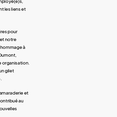
mployé(e)s,
 les liens et
ires pour
et notre
re hommage à
 Dumont,
e organisation.
un gilet
.
amaraderie et
ontribué au
ouvelles