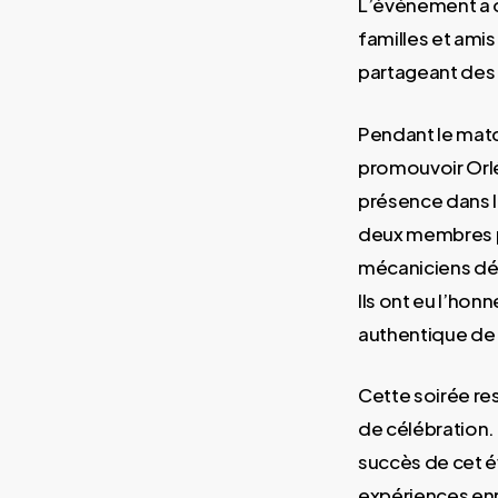
L’événement a d
familles et amis
partageant des
Pendant le matc
promouvoir Orlé
présence dans l
deux membres pr
mécaniciens dév
Ils ont eu l’honn
authentique de 
Cette soirée r
de célébration.
succès de cet 
expériences enri