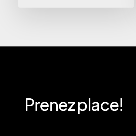
Prenez
place!