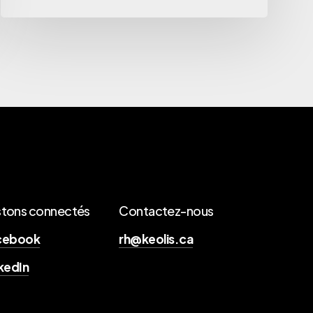
stons connectés
Contactez-nous
cebook
rh@keolis.ca
kedIn