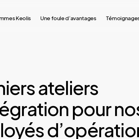
mmes Keolis
Une foule d’avantages
Témoignage
iers ateliers
tégration pour no
oyés d’opératio