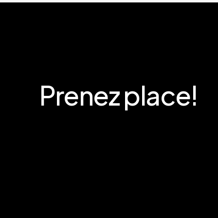
Prenez
place!
E
n
v
o
y
e
r
v
o
t
r
e
c
a
n
d
i
d
a
t
u
r
e