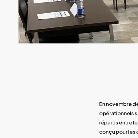
En novembre der
opérationnels s
répartis entre 
conçu pour les 