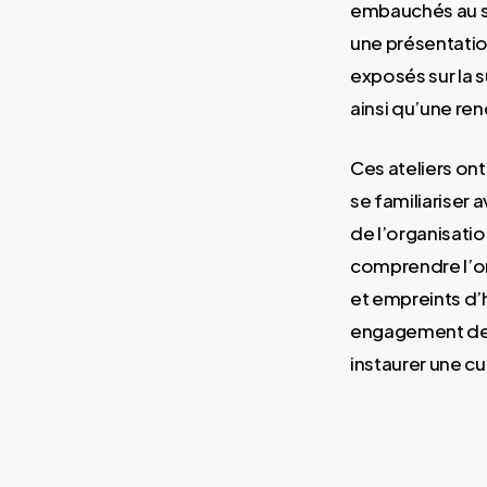
embauchés au se
une présentation
exposés sur la s
ainsi qu’une re
Ces ateliers on
se familiariser 
de l’organisatio
comprendre l’or
et empreints d’
engagement des 
instaurer une cu