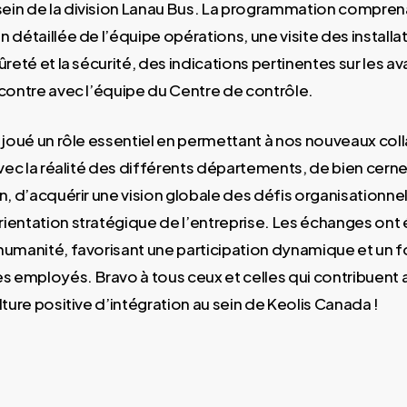
in de la division Lanau Bus. La programmation comprena
 détaillée de l’équipe opérations, une visite des installa
ûreté et la sécurité, des indications pertinentes sur les 
ncontre avec l’équipe du Centre de contrôle.
t joué un rôle essentiel en permettant à nos nouveaux col
avec la réalité des différents départements, de bien cerner
n, d’acquérir une vision globale des défis organisationnel
ientation stratégique de l’entreprise. Les échanges ont 
humanité, favorisant une participation dynamique et un f
employés. Bravo à tous ceux et celles qui contribuent 
lture positive d’intégration au sein de Keolis Canada !