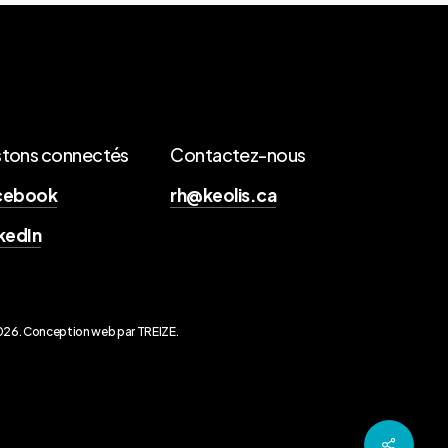
stons connectés
Contactez-nous
cebook
rh@keolis.ca
kedIn
026
.
Conception web par TREIZE
.