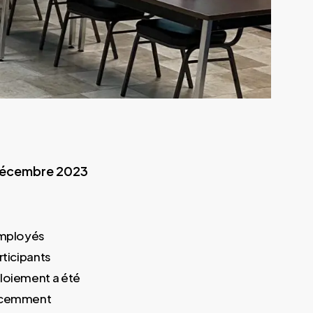
écembre 2023
employés
rticipants
ploiement a été
récemment