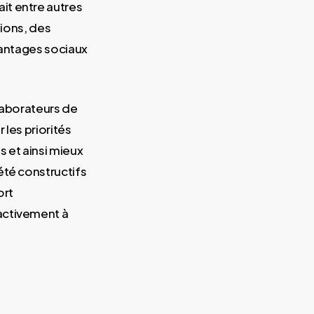
it entre autres
tions, des
avantages sociaux
laborateurs de
 les priorités
s et ainsi mieux
été constructifs
ort
activement à