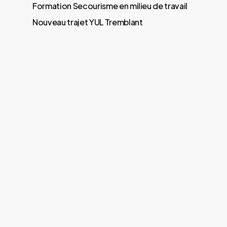
Formation Secourisme en milieu de travail
Nouveau trajet YUL Tremblant
Soirée Hockey thématique Orléans Express
Recent Comments
Aucun commentaire à afficher.
Prenez
place!
Restons connectés
Contactez-nous